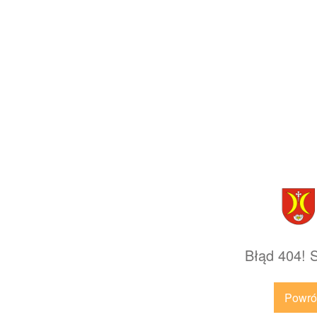
Błąd 404! S
Powrót