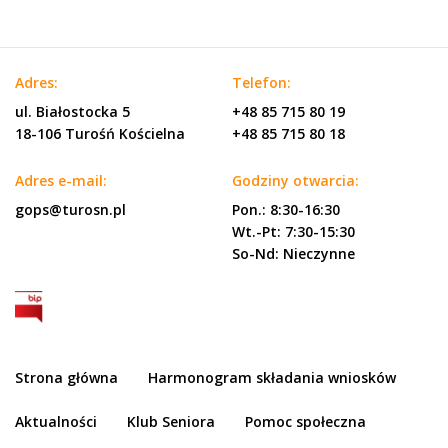
Adres:
Telefon:
ul. Białostocka 5
+48 85 715 80 19
18-106 Turośń Kościelna
+48 85 715 80 18
Adres e-mail:
Godziny otwarcia:
gops@turosn.pl
Pon.: 8:30-16:30
Wt.-Pt: 7:30-15:30
So-Nd: Nieczynne
Strona główna
Harmonogram składania wniosków
Aktualności
Klub Seniora
Pomoc społeczna