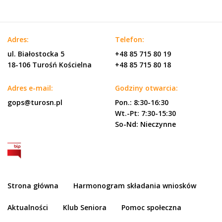
Adres:
Telefon:
ul. Białostocka 5
+48 85 715 80 19
18-106 Turośń Kościelna
+48 85 715 80 18
Adres e-mail:
Godziny otwarcia:
gops@turosn.pl
Pon.: 8:30-16:30
Wt.-Pt: 7:30-15:30
So-Nd: Nieczynne
Strona główna
Harmonogram składania wniosków
Aktualności
Klub Seniora
Pomoc społeczna