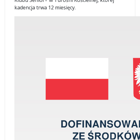
Klubu Senior+ w Turośni Kościelnej, której
kadencja trwa 12 miesięcy.